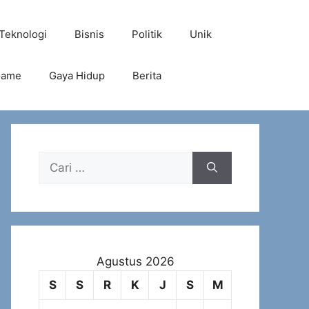
Teknologi
Bisnis
Politik
Unik
ame
Gaya Hidup
Berita
Cari
untuk:
Agustus 2026
S
S
R
K
J
S
M