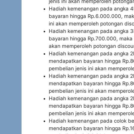
jenis ini akan memperoleh potonga
Hadiah kemenangan pada angka 4
bayaran hingga Rp.6.000.000, maka
ini akan memperoleh potongan dis
Hadiah kemenangan pada angka 3
bayaran hingga Rp.700.000, maka pe
akan memperoleh potongan discou
Hadiah kemenangan pada angka 2
mendapatkan bayaran hingga Rp.80.
pembelian jenis ini akan memperol
Hadiah kemenangan pada angka 2D
mendapatkan bayaran hingga Rp.80.
pembelian jenis ini akan memperol
Hadiah kemenangan pada angka 2D
mendapatkan bayaran hingga Rp.80.
pembelian jenis ini akan memperol
Hadiah kemenangan pada colok be
mendapatkan bayaran hingga Rp.16