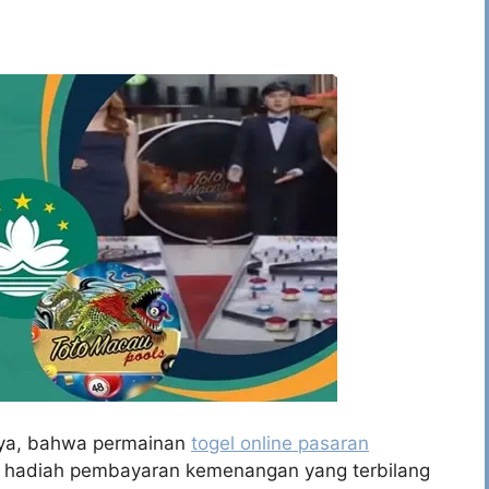
aya, bahwa permainan
togel online pasaran
h hadiah pembayaran kemenangan yang terbilang