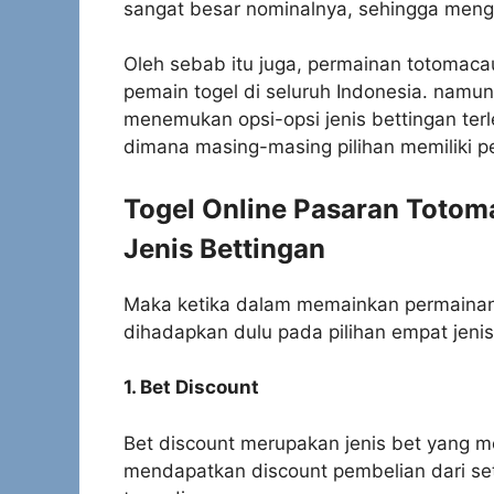
sangat besar nominalnya, sehingga mengg
Oleh sebab itu juga, permainan totomaca
pemain togel di seluruh Indonesia. namu
menemukan opsi-opsi jenis bettingan terl
dimana masing-masing pilihan memiliki 
Togel Online Pasaran Totom
Jenis Bettingan
Maka ketika dalam memainkan permainan 
dihadapkan dulu pada pilihan empat jenis
1. Bet Discount
Bet discount merupakan jenis bet yang m
mendapatkan discount pembelian dari set