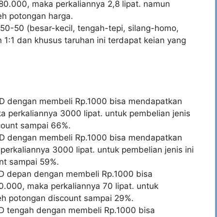
0.000, maka perkaliannya 2,8 lipat. namun
leh potongan harga.
-50 (besar-kecil, tengah-tepi, silang-homo,
1:1 dan khusus taruhan ini terdapat keian yang
D dengan membeli Rp.1000 bisa mendapatkan
 perkaliannya 3000 lipat. untuk pembelian jenis
count sampai 66%.
D dengan membeli Rp.1000 bisa mendapatkan
rkaliannya 3000 lipat. untuk pembelian jenis ini
nt sampai 59%.
D depan dengan membeli Rp.1000 bisa
000, maka perkaliannya 70 lipat. untuk
eh potongan discount sampai 29%.
 tengah dengan membeli Rp.1000 bisa