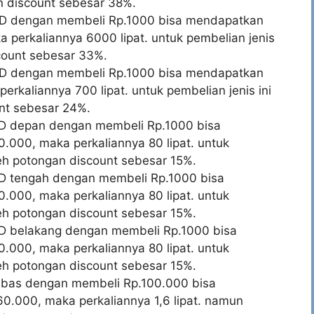
n discount sebesar 38%.
D dengan membeli Rp.1000 bisa mendapatkan
 perkaliannya 6000 lipat. untuk pembelian jenis
count sebesar 33%.
D dengan membeli Rp.1000 bisa mendapatkan
rkaliannya 700 lipat. untuk pembelian jenis ini
nt sebesar 24%.
D depan dengan membeli Rp.1000 bisa
000, maka perkaliannya 80 lipat. untuk
eh potongan discount sebesar 15%.
 tengah dengan membeli Rp.1000 bisa
000, maka perkaliannya 80 lipat. untuk
eh potongan discount sebesar 15%.
 belakang dengan membeli Rp.1000 bisa
000, maka perkaliannya 80 lipat. untuk
eh potongan discount sebesar 15%.
bas dengan membeli Rp.100.000 bisa
0.000, maka perkaliannya 1,6 lipat. namun