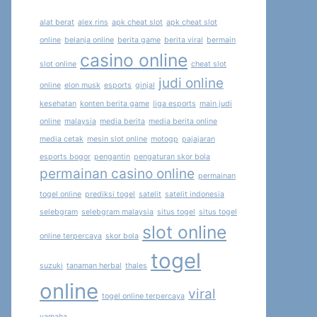
alat berat
alex rins
apk cheat slot
apk cheat slot
online
belanja online
berita game
berita viral
bermain
casino online
slot online
cheat slot
judi online
online
elon musk
esports
ginjal
kesehatan
konten berita game
liga esports
main judi
online
malaysia
media berita
media berita online
media cetak
mesin slot online
motogp
pajajaran
esports bogor
pengantin
pengaturan skor bola
permainan casino online
permainan
togel online
prediksi togel
satelit
satelit indonesia
selebgram
selebgram malaysia
situs togel
situs togel
slot online
online terpercaya
skor bola
togel
suzuki
tanaman herbal
thales
online
viral
togel online terpercaya
yamaha