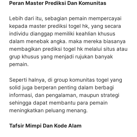
Peran Master Prediksi Dan Komunitas
Lebih dari itu, sebagian pemain mempercayai
kepada master prediksi togel hk, yang secara
individu dianggap memiliki keahlian khusus
dalam menebak angka. maka mereka biasanya
membagikan prediksi togel hk melalui situs atau
grup khusus yang menjadi rujukan banyak
pemain.
Seperti halnya, di group komunitas togel yang
solid juga berperan penting dalam berbagi
informasi, dan pengalaman, maupun strategi
sehingga dapat membantu para pemain
meningkatkan peluang menang.
Tafsir Mimpi Dan Kode Alam