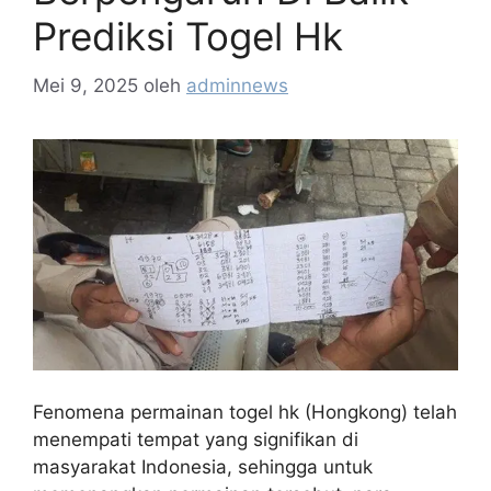
Prediksi Togel Hk
Mei 9, 2025
oleh
adminnews
Fenomena permainan togel hk (Hongkong) telah
menempati tempat yang signifikan di
masyarakat Indonesia, sehingga untuk