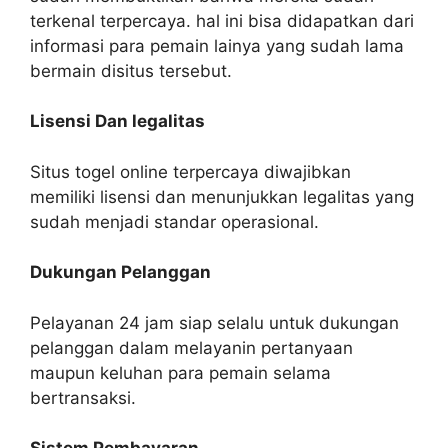
terkenal terpercaya. hal ini bisa didapatkan dari
informasi para pemain lainya yang sudah lama
bermain disitus tersebut.
Lisensi Dan legalitas
Situs togel online terpercaya diwajibkan
memiliki lisensi dan menunjukkan legalitas yang
sudah menjadi standar operasional.
Dukungan Pelanggan
Pelayanan 24 jam siap selalu untuk dukungan
pelanggan dalam melayanin pertanyaan
maupun keluhan para pemain selama
bertransaksi.