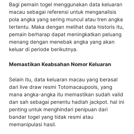
Bagi pemain togel menggunakan data keluaran
macau sebagai referensi untuk menganalisis
pola angka yang sering muncul atau tren angka
tertentu. Maka dengan melihat data historis itu,
pemain berharap dapat meningkatkan peluang
menang dengan menebak angka yang akan
keluar di periode berikutnya.
Memastikan Keabsahan Nomor Keluaran
Selain itu, data keluaran macau yang berasal
dari live draw resmi Totomacaupools, yang
mana angka-angka itu memastikan sudah valid
dan sah sebagai penentu hadiah jackpot. hal ini
penting untuk menghindari penipuan dari
bandar togel yang tidak resmi atau
memanipulasi hasil.