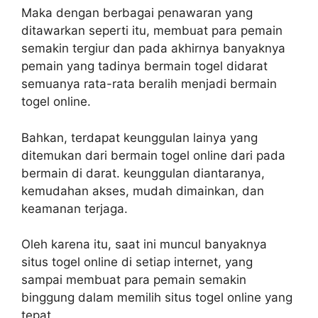
Maka dengan berbagai penawaran yang
ditawarkan seperti itu, membuat para pemain
semakin tergiur dan pada akhirnya banyaknya
pemain yang tadinya bermain togel didarat
semuanya rata-rata beralih menjadi bermain
togel online.
Bahkan, terdapat keunggulan lainya yang
ditemukan dari bermain togel online dari pada
bermain di darat. keunggulan diantaranya,
kemudahan akses, mudah dimainkan, dan
keamanan terjaga.
Oleh karena itu, saat ini muncul banyaknya
situs togel online di setiap internet, yang
sampai membuat para pemain semakin
binggung dalam memilih situs togel online yang
tepat.