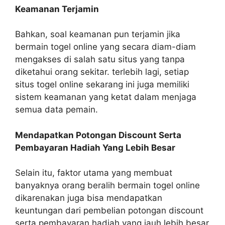
Keamanan Terjamin
Bahkan, soal keamanan pun terjamin jika
bermain togel online yang secara diam-diam
mengakses di salah satu situs yang tanpa
diketahui orang sekitar. terlebih lagi, setiap
situs togel online sekarang ini juga memiliki
sistem keamanan yang ketat dalam menjaga
semua data pemain.
Mendapatkan Potongan Discount Serta
Pembayaran Hadiah Yang Lebih Besar
Selain itu, faktor utama yang membuat
banyaknya orang beralih bermain togel online
dikarenakan juga bisa mendapatkan
keuntungan dari pembelian potongan discount
serta pembayaran hadiah yang jauh lebih besar