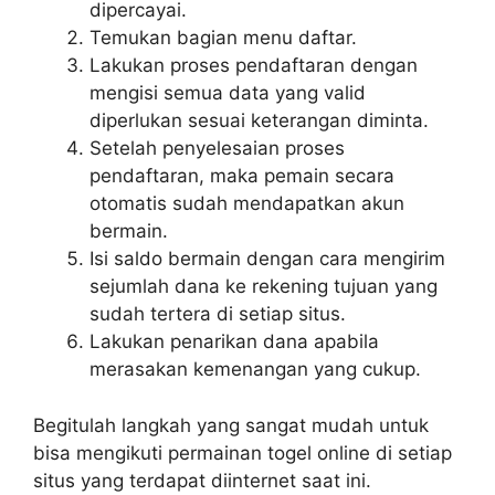
dipercayai.
Temukan bagian menu daftar.
Lakukan proses pendaftaran dengan
mengisi semua data yang valid
diperlukan sesuai keterangan diminta.
Setelah penyelesaian proses
pendaftaran, maka pemain secara
otomatis sudah mendapatkan akun
bermain.
Isi saldo bermain dengan cara mengirim
sejumlah dana ke rekening tujuan yang
sudah tertera di setiap situs.
Lakukan penarikan dana apabila
merasakan kemenangan yang cukup.
Begitulah langkah yang sangat mudah untuk
bisa mengikuti permainan togel online di setiap
situs yang terdapat diinternet saat ini.