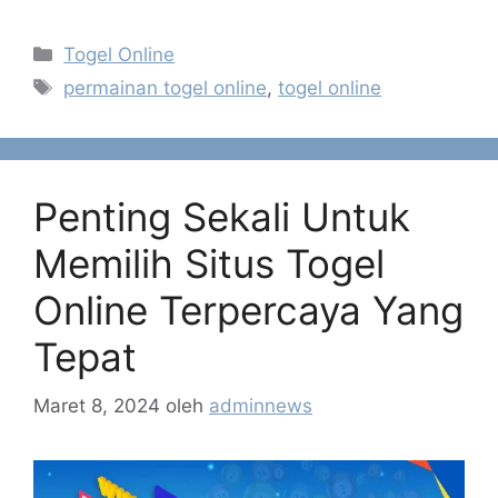
Kategori
Togel Online
Tag
permainan togel online
,
togel online
Penting Sekali Untuk
Memilih Situs Togel
Online Terpercaya Yang
Tepat
Maret 8, 2024
oleh
adminnews