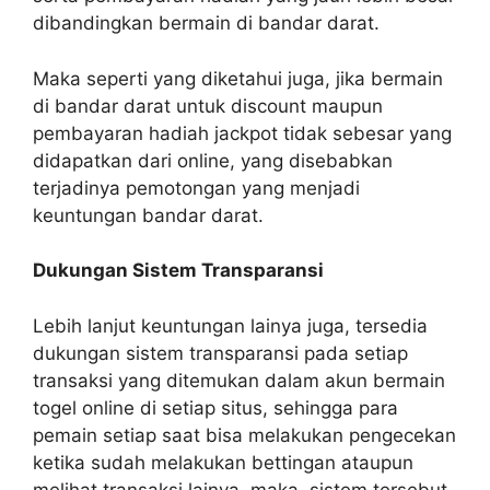
dibandingkan bermain di bandar darat.
Maka seperti yang diketahui juga, jika bermain
di bandar darat untuk discount maupun
pembayaran hadiah jackpot tidak sebesar yang
didapatkan dari online, yang disebabkan
terjadinya pemotongan yang menjadi
keuntungan bandar darat.
Dukungan Sistem Transparansi
Lebih lanjut keuntungan lainya juga, tersedia
dukungan sistem transparansi pada setiap
transaksi yang ditemukan dalam akun bermain
togel online di setiap situs, sehingga para
pemain setiap saat bisa melakukan pengecekan
ketika sudah melakukan bettingan ataupun
melihat transaksi lainya. maka, sistem tersebut