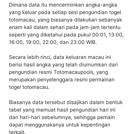
Dimana data itu mencerminkan angka-angka
yang keluar pada setiap sesi pengundian togel
totomacau, yang biasanya dilakukan sebanyak
enam kali dalam sehari pada jam-jam tertentu
seperti yang diketahui pada pukul 00:01, 13:00,
16:00, 19:00, 22:00, dan 23:00 WIB.
Secara lebih rinci, data keluaran macau ini
berisi hasil angka yang telah diumumkan dari
pengundian resmi Totomacaupools, yang
merupakan penyelenggara resmi permainan
togel totomacau.
Biasanya data tersebut disajikan dalam bentuk
tabel yang memuat hasil pengundian hari ini
dan hari-hari sebelumnya, sehingga pemain
dapat menggunakanya untuk kepentingan
terkait.