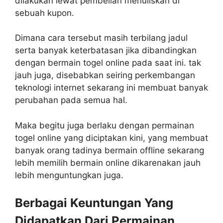
dilakukan lewat pembelian menuliskan di
sebuah kupon.
Dimana cara tersebut masih terbilang jadul
serta banyak keterbatasan jika dibandingkan
dengan bermain togel online pada saat ini. tak
jauh juga, disebabkan seiring perkembangan
teknologi internet sekarang ini membuat banyak
perubahan pada semua hal.
Maka begitu juga berlaku dengan permainan
togel online yang diciptakan kini, yang membuat
banyak orang tadinya bermain offline sekarang
lebih memilih bermain online dikarenakan jauh
lebih menguntungkan juga.
Berbagai Keuntungan Yang
Didapatkan Dari Permainan