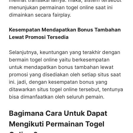
menunjukan permainan togel online saat ini
dimainkan secara fairplay.
Kesempatan Mendapatkan Bonus Tambahan
Lewat Promosi Tersedia
Selanjutnya, keuntungan yang terakhir dengan
bermain togel online yaitu berkesempatan
untuk mendapatkan bonus tambahan lewat
promosi yang disediakan oleh setiap situs saat
ini. jadi, dengan kesempatan bonus yang
ditawarkan situs togel online tersebut, tentunya
bisa dimanfaatkan oleh seluruh pemain.
Bagimana Cara Untuk Dapat
Mengikuti Permainan Togel