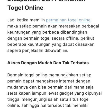
Togel Online
Jadi ketika memilih
permainan togel online
,
maka setiap pemain akan merasakan berbagai
keuntungan yang berbeda dibandingkan
dengan bermain togel secara offline. berikut
beberapa keuntungan yang dapat dirasakan
seperti penjelasan dibawah ini.
Akses Dengan Mudah Dan Tak Terbatas
Bermain togel online memungkinkan setiap
pemain dapat mengakses internet dengan
mudahnya dan bisa bermain dari mana saja
serta kapan jampun lewat gadget yang dipunyai
tinggal mengunjungi salah satu situs togel
online. sehingga hal tersebut tak memiliki