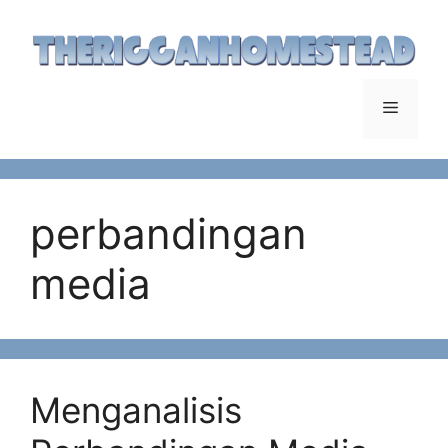
Langsung
ke
isi
Menu
perbandingan
media
Menganalisis