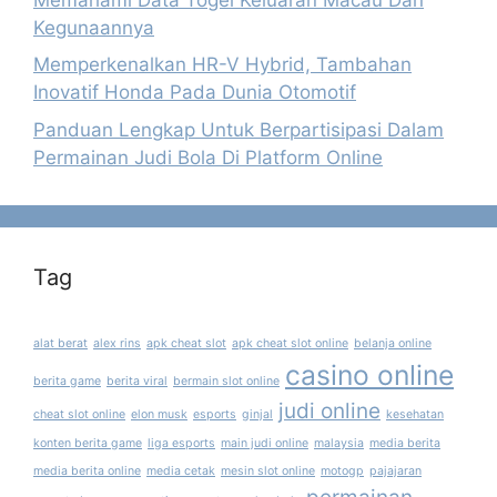
Kegunaannya
Memperkenalkan HR-V Hybrid, Tambahan
Inovatif Honda Pada Dunia Otomotif
Panduan Lengkap Untuk Berpartisipasi Dalam
Permainan Judi Bola Di Platform Online
Tag
alat berat
alex rins
apk cheat slot
apk cheat slot online
belanja online
casino online
berita game
berita viral
bermain slot online
judi online
cheat slot online
elon musk
esports
ginjal
kesehatan
konten berita game
liga esports
main judi online
malaysia
media berita
media berita online
media cetak
mesin slot online
motogp
pajajaran