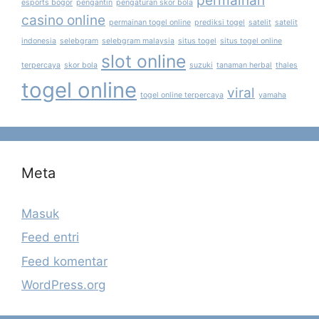
permainan
esports bogor
pengantin
pengaturan skor bola
casino online
permainan togel online
prediksi togel
satelit
satelit
indonesia
selebgram
selebgram malaysia
situs togel
situs togel online
slot online
terpercaya
skor bola
suzuki
tanaman herbal
thales
togel online
viral
togel online terpercaya
yamaha
Meta
Masuk
Feed entri
Feed komentar
WordPress.org