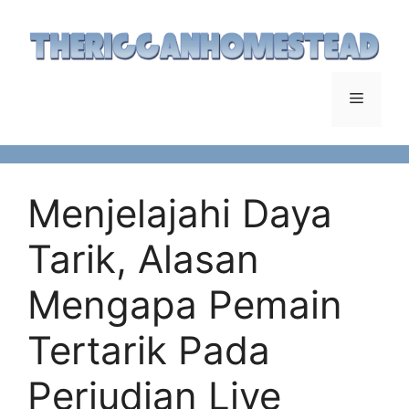
Langsung
ke
isi
Menu
Menjelajahi Daya
Tarik, Alasan
Mengapa Pemain
Tertarik Pada
Perjudian Live