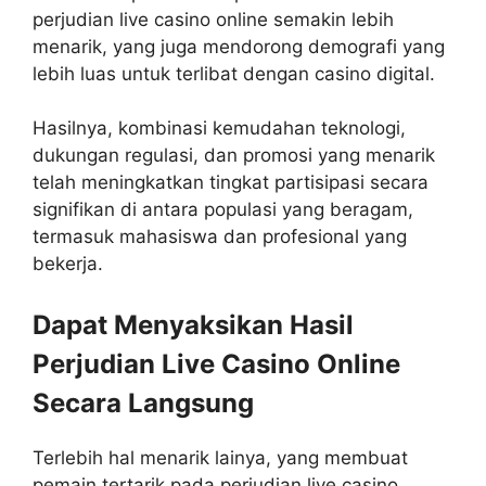
perjudian live casino online semakin lebih
menarik, yang juga mendorong demografi yang
lebih luas untuk terlibat dengan casino digital.
Hasilnya, kombinasi kemudahan teknologi,
dukungan regulasi, dan promosi yang menarik
telah meningkatkan tingkat partisipasi secara
signifikan di antara populasi yang beragam,
termasuk mahasiswa dan profesional yang
bekerja.
Dapat Menyaksikan Hasil
Perjudian Live Casino Online
Secara Langsung
Terlebih hal menarik lainya, yang membuat
pemain tertarik pada perjudian live casino