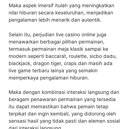
Maka aspek imersif itulah yang meningkatkan
nilai hiburan secara keseluruhan, menjadikan
pengalaman lebih menarik dan autentik.
Selain itu, perjudian live casino online juga
menawarkan berbagai pilihan permainan,
termasuk permainan meja klasik sampai ke
modern seperti baccarat, roulette, sicbo dadu,
blackjack, dragon tiger, craps dan masih ada
live game terbaru lainya yang semakin
memperkaya pengalaman hiburan.
Maka dengan kombinasi interaksi langsung dan
beragam penawaran permainan yang tersedia
itu dapat memastikan bahwa pemain tetap
terpikat dan ingin kembali, yang didorong oleh
sensasi hasil yang tidak pasti dan elemen sosial
dari interaksi langsung.