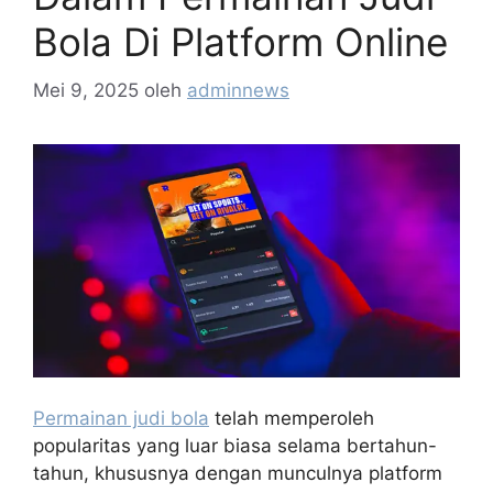
Bola Di Platform Online
Mei 9, 2025
oleh
adminnews
Permainan judi bola
telah memperoleh
popularitas yang luar biasa selama bertahun-
tahun, khususnya dengan munculnya platform