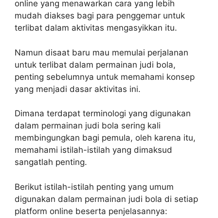
online yang menawarkan cara yang lebih
mudah diakses bagi para penggemar untuk
terlibat dalam aktivitas mengasyikkan itu.
Namun disaat baru mau memulai perjalanan
untuk terlibat dalam permainan judi bola,
penting sebelumnya untuk memahami konsep
yang menjadi dasar aktivitas ini.
Dimana terdapat terminologi yang digunakan
dalam permainan judi bola sering kali
membingungkan bagi pemula, oleh karena itu,
memahami istilah-istilah yang dimaksud
sangatlah penting.
Berikut istilah-istilah penting yang umum
digunakan dalam permainan judi bola di setiap
platform online beserta penjelasannya: