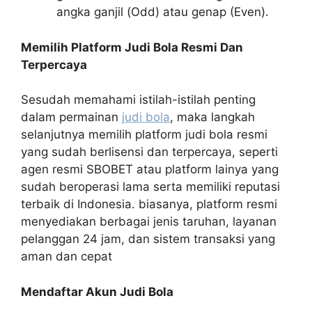
angka ganjil (Odd) atau genap (Even).
Memilih Platform Judi Bola Resmi Dan
Terpercaya
Sesudah memahami istilah-istilah penting
dalam permainan
judi bola
, maka langkah
selanjutnya memilih platform judi bola resmi
yang sudah berlisensi dan terpercaya, seperti
agen resmi SBOBET atau platform lainya yang
sudah beroperasi lama serta memiliki reputasi
terbaik di Indonesia. biasanya, platform resmi
menyediakan berbagai jenis taruhan, layanan
pelanggan 24 jam, dan sistem transaksi yang
aman dan cepat
Mendaftar Akun Judi Bola