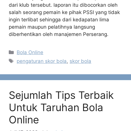
dari klub tersebut. laporan itu dibocorkan oleh
salah seorang pemain ke pihak PSSI yang tidak
ingin terlibat sehingga dari kedapatan lima
pemain maupun pelatihnya langsung
diberhentikan oleh manajemen Perserang.
Kategori
Bola Online
Tag
pengaturan skor bola
,
skor bola
Sejumlah Tips Terbaik
Untuk Taruhan Bola
Online