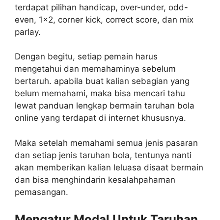
terdapat pilihan handicap, over-under, odd-
even, 1×2, corner kick, correct score, dan mix
parlay.
Dengan begitu, setiap pemain harus
mengetahui dan memahaminya sebelum
bertaruh. apabila buat kalian sebagian yang
belum memahami, maka bisa mencari tahu
lewat panduan lengkap bermain taruhan bola
online yang terdapat di internet khususnya.
Maka setelah memahami semua jenis pasaran
dan setiap jenis taruhan bola, tentunya nanti
akan memberikan kalian leluasa disaat bermain
dan bisa menghindarin kesalahpahaman
pemasangan.
Mengatur Modal Untuk Taruhan