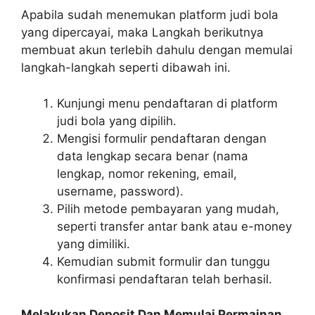
Apabila sudah menemukan platform judi bola
yang dipercayai, maka Langkah berikutnya
membuat akun terlebih dahulu dengan memulai
langkah-langkah seperti dibawah ini.
Kunjungi menu pendaftaran di platform
judi bola yang dipilih.
Mengisi formulir pendaftaran dengan
data lengkap secara benar (nama
lengkap, nomor rekening, email,
username, password).
Pilih metode pembayaran yang mudah,
seperti transfer antar bank atau e-money
yang dimiliki.
Kemudian submit formulir dan tunggu
konfirmasi pendaftaran telah berhasil.
Melakukan Deposit Dan Memulai Permainan