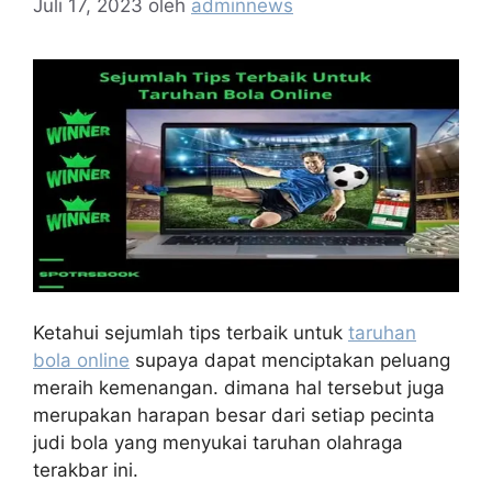
Juli 17, 2023
oleh
adminnews
Ketahui sejumlah tips terbaik untuk
taruhan
bola online
supaya dapat menciptakan peluang
meraih kemenangan. dimana hal tersebut juga
merupakan harapan besar dari setiap pecinta
judi bola yang menyukai taruhan olahraga
terakbar ini.