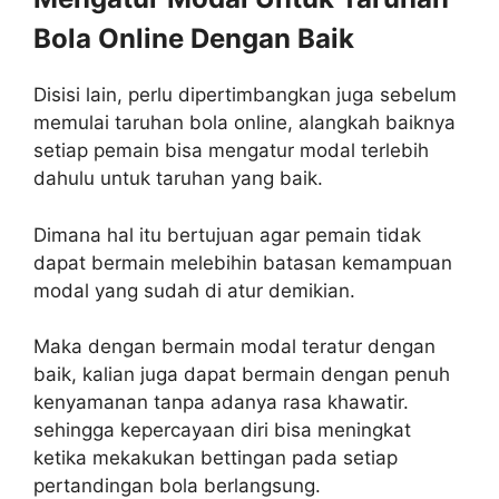
Bola Online Dengan Baik
Disisi lain, perlu dipertimbangkan juga sebelum
memulai taruhan bola online, alangkah baiknya
setiap pemain bisa mengatur modal terlebih
dahulu untuk taruhan yang baik.
Dimana hal itu bertujuan agar pemain tidak
dapat bermain melebihin batasan kemampuan
modal yang sudah di atur demikian.
Maka dengan bermain modal teratur dengan
baik, kalian juga dapat bermain dengan penuh
kenyamanan tanpa adanya rasa khawatir.
sehingga kepercayaan diri bisa meningkat
ketika mekakukan bettingan pada setiap
pertandingan bola berlangsung.