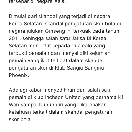
tersebar di negara Asia.
Dimulai dari skandal yang terjadi di negara
Korea Selatan. skandal pengaturan skor bola di
negara julukan Ginseng ini terkuak pada tahun
2011. sehingga salah satu Jaksa Di Korea
Selatan menuntut kepada dua calo yang
terbukti bersalah dan menyelidiki sejumlah
pemain yang ikut terlibat dalam skandal
pengaturan skor di Klub Sangju Sangmu
Phoenix.
Adalagi kabar menyedihkan dari salah satu
pemain di klub Incheon United yang bernama Ki
Won sampai bunuh diri yang dikarenakan
ketahuan terkait dalam skandal pengaturan
skor bola.