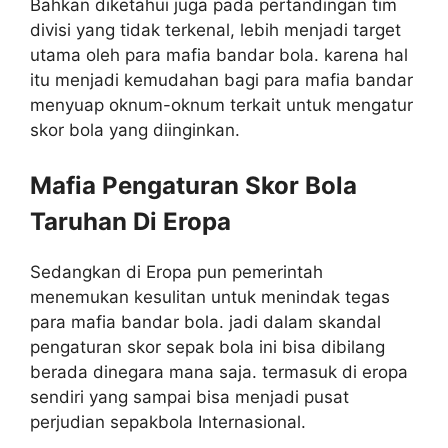
Bahkan diketahui juga pada pertandingan tim
divisi yang tidak terkenal, lebih menjadi target
utama oleh para mafia bandar bola. karena hal
itu menjadi kemudahan bagi para mafia bandar
menyuap oknum-oknum terkait untuk mengatur
skor bola yang diinginkan.
Mafia Pengaturan Skor Bola
Taruhan Di Eropa
Sedangkan di Eropa pun pemerintah
menemukan kesulitan untuk menindak tegas
para mafia bandar bola. jadi dalam skandal
pengaturan skor sepak bola ini bisa dibilang
berada dinegara mana saja. termasuk di eropa
sendiri yang sampai bisa menjadi pusat
perjudian sepakbola Internasional.