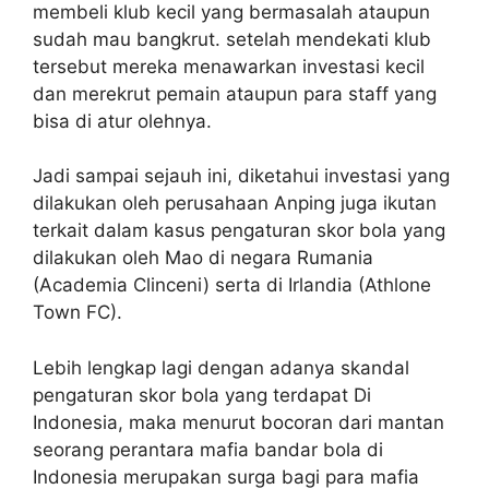
membeli klub kecil yang bermasalah ataupun
sudah mau bangkrut. setelah mendekati klub
tersebut mereka menawarkan investasi kecil
dan merekrut pemain ataupun para staff yang
bisa di atur olehnya.
Jadi sampai sejauh ini, diketahui investasi yang
dilakukan oleh perusahaan Anping juga ikutan
terkait dalam kasus pengaturan skor bola yang
dilakukan oleh Mao di negara Rumania
(Academia Clinceni) serta di Irlandia (Athlone
Town FC).
Lebih lengkap lagi dengan adanya skandal
pengaturan skor bola yang terdapat Di
Indonesia, maka menurut bocoran dari mantan
seorang perantara mafia bandar bola di
Indonesia merupakan surga bagi para mafia