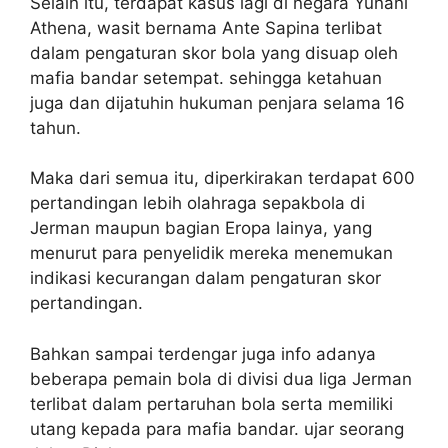
Selain itu, terdapat kasus lagi di negara Yunani
Athena, wasit bernama Ante Sapina terlibat
dalam pengaturan skor bola yang disuap oleh
mafia bandar setempat. sehingga ketahuan
juga dan dijatuhin hukuman penjara selama 16
tahun.
Maka dari semua itu, diperkirakan terdapat 600
pertandingan lebih olahraga sepakbola di
Jerman maupun bagian Eropa lainya, yang
menurut para penyelidik mereka menemukan
indikasi kecurangan dalam pengaturan skor
pertandingan.
Bahkan sampai terdengar juga info adanya
beberapa pemain bola di divisi dua liga Jerman
terlibat dalam pertaruhan bola serta memiliki
utang kepada para mafia bandar. ujar seorang