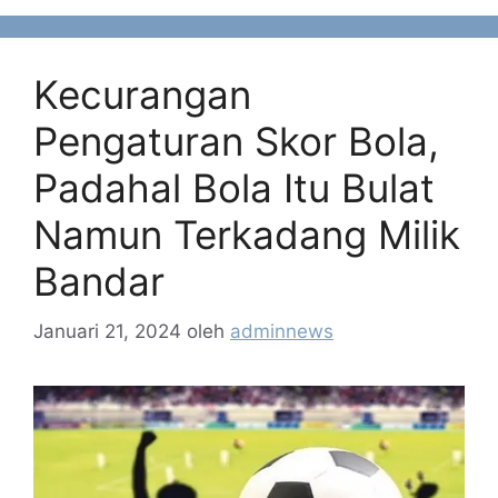
Kecurangan
Pengaturan Skor Bola,
Padahal Bola Itu Bulat
Namun Terkadang Milik
Bandar
Januari 21, 2024
oleh
adminnews